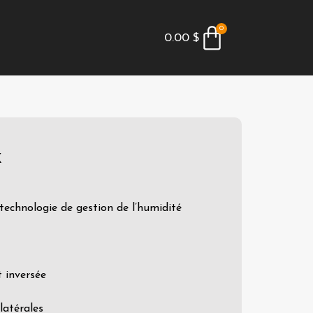
0
0.00
$
x
 technologie de gestion de l’humidité
 inversée
latérales