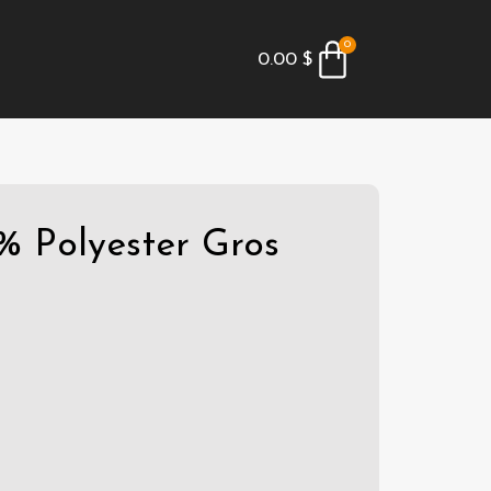
0
0.00
$
% Polyester Gros